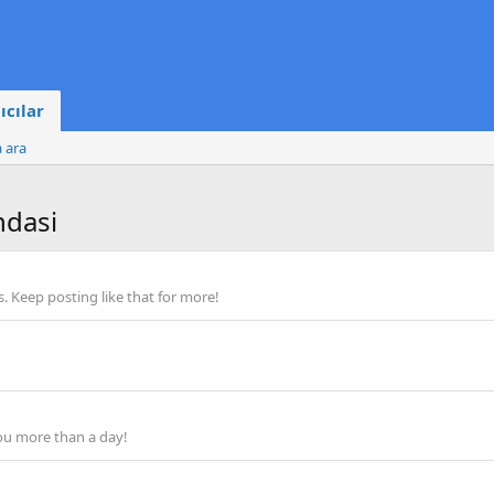
ıcılar
a ara
ndasi
 Keep posting like that for more!
ou more than a day!