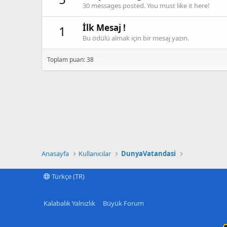
30 messages posted. You must like it here!
İlk Mesaj !
1
Bu ödülü almak için bir mesaj yazın.
Toplam puan: 38
Anasayfa
Kullanıcılar
DunyaVatandasi
Türkçe (TR)
Kalabalık Yalnızlık
Büyük Forum