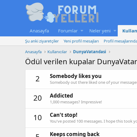
Anasayfa
Forumlar
Neler yeni
Kullan
Şu anki ziyaretçiler
Yeni profil mesajları
Profil mesajlarınd
Anasayfa
Kullanıcılar
DunyaVatandasi
Ödül verilen kupalar DunyaVata
Somebody likes you
2
Somebody out there liked one of your messages.
Addicted
20
1,000 messages? Impressive!
Can't stop!
10
You've posted 100 messages. I hope this took y
Keeps coming back
5