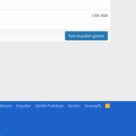
5 Eki 2020
Tüm kupaları göster
İletişim
Koşullar
Gizlilik Politikası
Yardım
Anasayfa
R
S
S