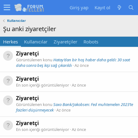
Giriş yap
Kayıt ol
Kullanıcılar
Şu anki ziyaretçiler
Herkes
Kullanıcılar
Ziyaretçiler
Robots
Ziyaretçi
Görüntülenen konu
Hatay’dan bir hoş haber daha geldi: 30 saat
daha sonra beş kişi sağ çıkarıldı
Az önce
Ziyaretçi
En son içeriği görüntüleniyor
Az önce
Ziyaretçi
Görüntülenen konu
Saxo Bank/Jakobsen: Fed muhtemelen 2023’te
faizleri düşürmeyecek
Az önce
Ziyaretçi
En son içeriği görüntüleniyor
Az önce