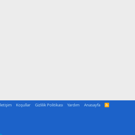
İletişim
Koşullar
Gizlilik Politikası
Yardım
Anasayfa
R
S
S