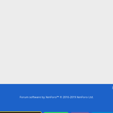
Forum software by XenForo™
© 2010-2019 XenForo Ltd.