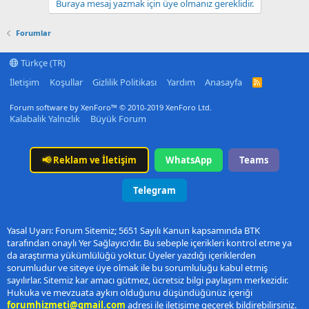
Buraya mesaj yazmak için üye olmanız gereklidir.
Forumlar
Türkçe (TR)
İletişim
Koşullar
Gizlilik Politikası
Yardım
Anasayfa
R
S
S
Forum software by XenForo™
© 2010-2019 XenForo Ltd.
Kalabalık Yalnızlık
Büyük Forum
📢
Reklam ve İletişim
WhatsApp
Teams
Telegram
Yasal Uyarı: Forum Sitemiz; 5651 Sayılı Kanun kapsamında BTK
tarafından onaylı Yer Sağlayıcı'dır. Bu sebeple içerikleri kontrol etme ya
da araştırma yükümlülüğü yoktur. Üyeler yazdığı içeriklerden
sorumludur ve siteye üye olmak ile bu sorumluluğu kabul etmiş
sayılırlar. Sitemiz kar amacı gütmez, ücretsiz bilgi paylaşım merkezidir.
Hukuka ve mevzuata aykırı olduğunu düşündüğünüz içeriği
forumhizmeti@gmail.com
adresi ile iletişime geçerek bildirebilirsiniz.