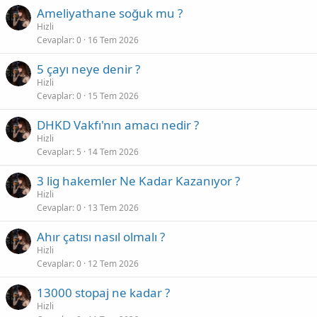
Ameliyathane soğuk mu ?
Hizli
Cevaplar
0
16 Tem 2026
5 çayı neye denir ?
Hizli
Cevaplar
0
15 Tem 2026
DHKD Vakfı'nın amacı nedir ?
Hizli
Cevaplar
5
14 Tem 2026
3 lig hakemler Ne Kadar Kazanıyor ?
Hizli
Cevaplar
0
13 Tem 2026
Ahır çatısı nasıl olmalı ?
Hizli
Cevaplar
0
12 Tem 2026
13000 stopaj ne kadar ?
Hizli