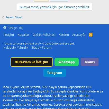
Buraya mesaj yazmak için üye olmanız gereklidir.
Forum Sitesi
Türkçe (TR)
İletişim
Koşullar
Gizlilik Politikası
Yardım
Anasayfa
R
S
S
Forum software by XenForo™
© 2010-2019 XenForo Ltd.
Kalabalık Yalnızlık
Büyük Forum
📢
Reklam ve İletişim
WhatsApp
Teams
Telegram
Yasal Uyarı: Forum Sitemiz; 5651 Sayılı Kanun kapsamında BTK
tarafından onaylı Yer Sağlayıcı'dır. Bu sebeple içerikleri kontrol etme ya
da araştırma yükümlülüğü yoktur. Üyeler yazdığı içeriklerden
sorumludur ve siteye üye olmak ile bu sorumluluğu kabul etmiş
sayılırlar. Sitemiz kar amacı gütmez, ücretsiz bilgi paylaşım merkezidir.
Hukuka ve mevzuata aykırı olduğunu düşündüğünüz içeriği