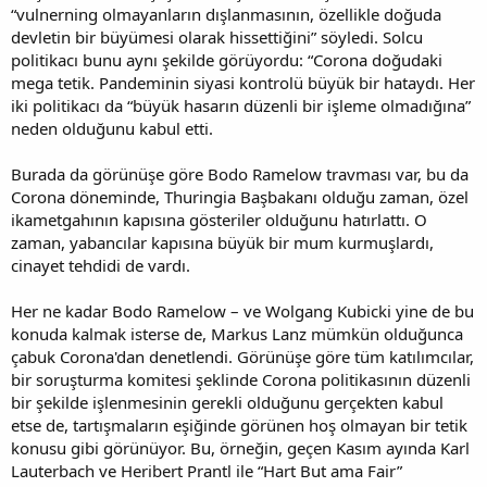
“vulnerning olmayanların dışlanmasının, özellikle doğuda
devletin bir büyümesi olarak hissettiğini” söyledi. Solcu
politikacı bunu aynı şekilde görüyordu: “Corona doğudaki
mega tetik. Pandeminin siyasi kontrolü büyük bir hataydı. Her
iki politikacı da “büyük hasarın düzenli bir işleme olmadığına”
neden olduğunu kabul etti.
Burada da görünüşe göre Bodo Ramelow travması var, bu da
Corona döneminde, Thuringia Başbakanı olduğu zaman, özel
ikametgahının kapısına gösteriler olduğunu hatırlattı. O
zaman, yabancılar kapısına büyük bir mum kurmuşlardı,
cinayet tehdidi de vardı.
Her ne kadar Bodo Ramelow – ve Wolgang Kubicki yine de bu
konuda kalmak isterse de, Markus Lanz mümkün olduğunca
çabuk Corona'dan denetlendi. Görünüşe göre tüm katılımcılar,
bir soruşturma komitesi şeklinde Corona politikasının düzenli
bir şekilde işlenmesinin gerekli olduğunu gerçekten kabul
etse de, tartışmaların eşiğinde görünen hoş olmayan bir tetik
konusu gibi görünüyor. Bu, örneğin, geçen Kasım ayında Karl
Lauterbach ve Heribert Prantl ile “Hart But ama Fair”