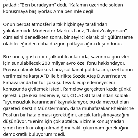
patladı: “Ben buradayım” dedi, “Kafamın üzerinde soldan
konuşmaya başlıyorlar. Ama benimle değil!
Onun berbat atmosferi artık hiçbir şey tarafından
yakalanmadı. Moderatör Markus Lanz, “Lakritz'i alıyorsun”
cümlesini denedikten sonra, bir seyirci olarak bir gülümseme
olabileceğinden daha düzgün patlayacağını düşündünüz.
Bu sonda, gösterinin çalkantılı anlarında, savunma görevleri
için sunulabilecek 200 milyar avro özel fonu hakkındaydı.
Prensip olarak Markus Lanz, sol kanat politikacını, özel fonun
verilmesine karşı AFD ile birlikte Sözde Ateş Duvarı'nda ve
Fımavaranda bir tür çöküşü teşvik edip edemeyeceği
konusunda çivilemek istedi. Ramelow gerçekten kızdı: çünkü
gerekli üçte ikisi nedeniyle, sol, CDU/CSU tarafından soldaki
“uyumsuzluk kararından” kaynaklanıyor, bu da mevcut olan
gazeteci Kerstin Münstermann, daha muhafazakar Rheinische
Post'un bir hata olması gerektiğini, ancak tartışılmayacağını
düşünüyor. “Benim için çok aptalca. Bizimle konuşmadan
şimdi hemfikir olup olmadığımı haklı çıkarmam gerektiğini
demokratik buluyorum ”dedi.