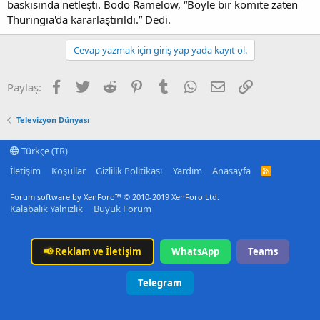
baskısında netleşti. Bodo Ramelow, “Böyle bir komite zaten
Thuringia'da kararlaştırıldı.” Dedi.
Cevap yazmak için giriş yap yada kayıt ol.
Facebook
Twitter
Reddit
Pinterest
Tumblr
WhatsApp
E-posta
Link
Paylaş:
Televizyon Dünyası
Türkçe (TR)
İletişim
Koşullar
Gizlilik Politikası
Yardım
Anasayfa
R
S
S
Forum software by XenForo™
© 2010-2019 XenForo Ltd.
Kalabalık Yalnızlık
Büyük Forum
📢
Reklam ve İletişim
WhatsApp
Teams
Telegram