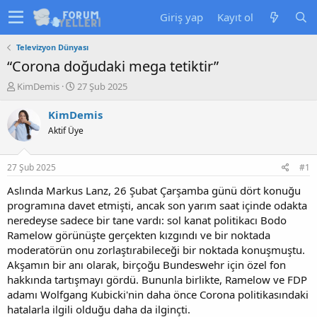
Giriş yap
Kayıt ol
Televizyon Dünyası
“Corona doğudaki mega tetiktir”
K
B
KimDemis
27 Şub 2025
o
a
n
ş
KimDemis
u
l
Aktif Üye
y
a
u
n
b
g
27 Şub 2025
#1
a
ı
ş
ç
Aslında Markus Lanz, 26 Şubat Çarşamba günü dört konuğu
l
t
programına davet etmişti, ancak son yarım saat içinde odakta
a
a
neredeyse sadece bir tane vardı: sol kanat politikacı Bodo
t
r
Ramelow görünüşte gerçekten kızgındı ve bir noktada
a
i
moderatörün onu zorlaştırabileceği bir noktada konuşmuştu.
n
h
Akşamın bir anı olarak, birçoğu Bundeswehr için özel fon
i
hakkında tartışmayı gördü. Bununla birlikte, Ramelow ve FDP
adamı Wolfgang Kubicki'nin daha önce Corona politikasındaki
hatalarla ilgili olduğu daha da ilginçti.