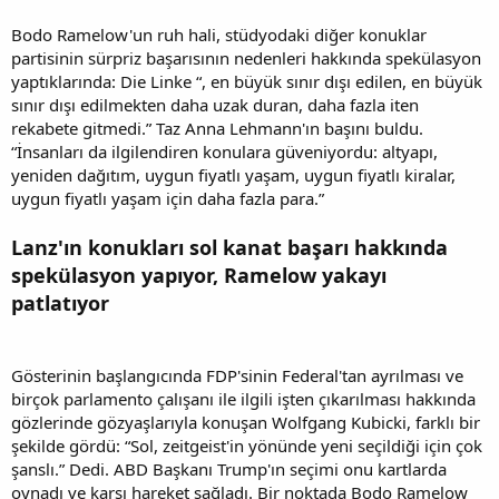
Bodo Ramelow'un ruh hali, stüdyodaki diğer konuklar
partisinin sürpriz başarısının nedenleri hakkında spekülasyon
yaptıklarında: Die Linke “, en büyük sınır dışı edilen, en büyük
sınır dışı edilmekten daha uzak duran, daha fazla iten
rekabete gitmedi.” Taz Anna Lehmann'ın başını buldu.
“İnsanları da ilgilendiren konulara güveniyordu: altyapı,
yeniden dağıtım, uygun fiyatlı yaşam, uygun fiyatlı kiralar,
uygun fiyatlı yaşam için daha fazla para.”
Lanz'ın konukları sol kanat başarı hakkında
spekülasyon yapıyor, Ramelow yakayı
patlatıyor
Gösterinin başlangıcında FDP'sinin Federal'tan ayrılması ve
birçok parlamento çalışanı ile ilgili işten çıkarılması hakkında
gözlerinde gözyaşlarıyla konuşan Wolfgang Kubicki, farklı bir
şekilde gördü: “Sol, zeitgeist'in yönünde yeni seçildiği için çok
şanslı.” Dedi. ABD Başkanı Trump'ın seçimi onu kartlarda
oynadı ve karşı hareket sağladı. Bir noktada Bodo Ramelow