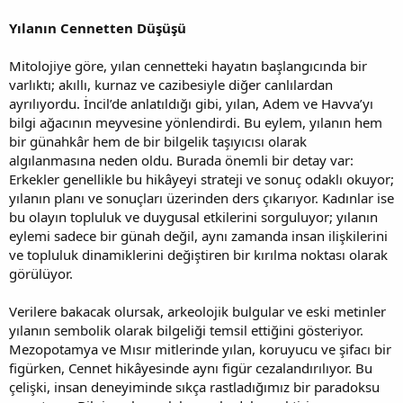
Yılanın Cennetten Düşüşü
Mitolojiye göre, yılan cennetteki hayatın başlangıcında bir
varlıktı; akıllı, kurnaz ve cazibesiyle diğer canlılardan
ayrılıyordu. İncil’de anlatıldığı gibi, yılan, Adem ve Havva’yı
bilgi ağacının meyvesine yönlendirdi. Bu eylem, yılanın hem
bir günahkâr hem de bir bilgelik taşıyıcısı olarak
algılanmasına neden oldu. Burada önemli bir detay var:
Erkekler genellikle bu hikâyeyi strateji ve sonuç odaklı okuyor;
yılanın planı ve sonuçları üzerinden ders çıkarıyor. Kadınlar ise
bu olayın topluluk ve duygusal etkilerini sorguluyor; yılanın
eylemi sadece bir günah değil, aynı zamanda insan ilişkilerini
ve topluluk dinamiklerini değiştiren bir kırılma noktası olarak
görülüyor.
Verilere bakacak olursak, arkeolojik bulgular ve eski metinler
yılanın sembolik olarak bilgeliği temsil ettiğini gösteriyor.
Mezopotamya ve Mısır mitlerinde yılan, koruyucu ve şifacı bir
figürken, Cennet hikâyesinde aynı figür cezalandırılıyor. Bu
çelişki, insan deneyiminde sıkça rastladığımız bir paradoksu