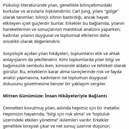
Psikoloji literatüründe yılan, genellikle bilinçaltımızdaki
korkular ve arzularla ilişkilendirilir. Carl Jung, yılanı “gölge”
olarak tanımlar; bilinçli zihnin bastırdığı, ancak hayatı
etkileyen içsel güçlerdir bunlar. Erkekler bu bağlamda, yılanın
hareketlerinin ve sonuçlarının mantıksal analizini yaparken;
kadınlar, yılanın duygusal ve toplumsal etkilerini daha
öncelikli olarak değerlendirir.
Sosyolojik açıdan yılan hikâyeleri, toplumların etik ve ahlak
anlayışlarını da şekillendirir. Kimi toplumlarda yılan bilgi ve
bağımsızlık sembolü iken, kimisinde aldatıcı ve tehlikeli olarak
görülür. Bu, erkeklerin karar alma süreçlerinde risk ve fayda
analizi yapmasına, kadınların ise toplumun duygusal
dokusunu gözetmesine benzer bir yaklaşım sergiler.
Mitten Günümüze: İnsan Hikâyeleriyle Bağlantı
Cennetten kovulmuş yılan, aslında hepimiz için bir metafor.
Hepimizin hayatında, “bilgi için risk alma” ve “topluluk
üzerindeki etkileri yönetme” ikilemleri vardır. Erkekler
genellikle bireysel çıkar ve net sonuç üzerine düşünür;