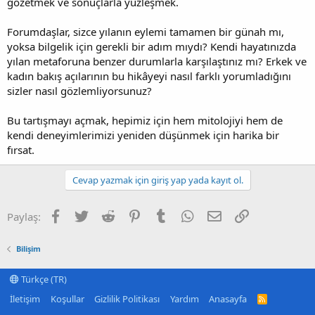
gözetmek ve sonuçlarla yüzleşmek.
Forumdaşlar, sizce yılanın eylemi tamamen bir günah mı,
yoksa bilgelik için gerekli bir adım mıydı? Kendi hayatınızda
yılan metaforuna benzer durumlarla karşılaştınız mı? Erkek ve
kadın bakış açılarının bu hikâyeyi nasıl farklı yorumladığını
sizler nasıl gözlemliyorsunuz?
Bu tartışmayı açmak, hepimiz için hem mitolojiyi hem de
kendi deneyimlerimizi yeniden düşünmek için harika bir
fırsat.
Cevap yazmak için giriş yap yada kayıt ol.
Facebook
Twitter
Reddit
Pinterest
Tumblr
WhatsApp
E-posta
Link
Paylaş:
Bilişim
Türkçe (TR)
İletişim
Koşullar
Gizlilik Politikası
Yardım
Anasayfa
R
S