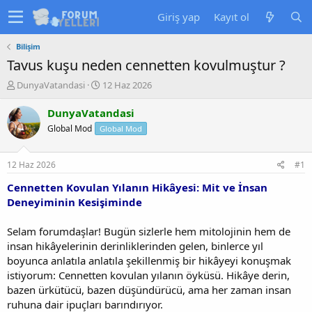
Giriş yap
Kayıt ol
Bilişim
Tavus kuşu neden cennetten kovulmuştur ?
K
B
DunyaVatandasi
12 Haz 2026
o
a
n
ş
DunyaVatandasi
u
l
Global Mod
Global Mod
y
a
u
n
b
g
12 Haz 2026
#1
a
ı
ş
ç
Cennetten Kovulan Yılanın Hikâyesi: Mit ve İnsan
l
t
Deneyiminin Kesişiminde
a
a
t
r
Selam forumdaşlar! Bugün sizlerle hem mitolojinin hem de
a
i
insan hikâyelerinin derinliklerinden gelen, binlerce yıl
n
h
boyunca anlatıla anlatıla şekillenmiş bir hikâyeyi konuşmak
i
istiyorum: Cennetten kovulan yılanın öyküsü. Hikâye derin,
bazen ürkütücü, bazen düşündürücü, ama her zaman insan
ruhuna dair ipuçları barındırıyor.