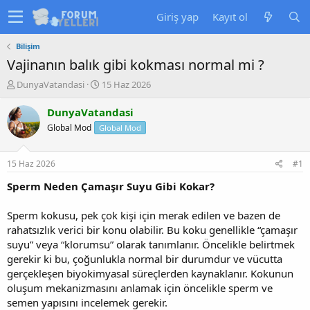
Giriş yap
Kayıt ol
Bilişim
Vajinanın balık gibi kokması normal mi ?
K
B
DunyaVatandasi
15 Haz 2026
o
a
n
ş
DunyaVatandasi
u
l
Global Mod
Global Mod
y
a
u
n
b
g
15 Haz 2026
#1
a
ı
ş
ç
Sperm Neden Çamaşır Suyu Gibi Kokar?
l
t
a
a
Sperm kokusu, pek çok kişi için merak edilen ve bazen de
t
r
rahatsızlık verici bir konu olabilir. Bu koku genellikle “çamaşır
a
i
suyu” veya “klorumsu” olarak tanımlanır. Öncelikle belirtmek
n
h
gerekir ki bu, çoğunlukla normal bir durumdur ve vücutta
i
gerçekleşen biyokimyasal süreçlerden kaynaklanır. Kokunun
oluşum mekanizmasını anlamak için öncelikle sperm ve
semen yapısını incelemek gerekir.