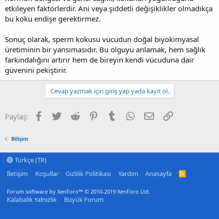
etkileyen faktörlerdir. Ani veya şiddetli değişiklikler olmadıkça
bu koku endişe gerektirmez.
Sonuç olarak, sperm kokusu vücudun doğal biyokimyasal
üretiminin bir yansımasıdır. Bu olguyu anlamak, hem sağlık
farkındalığını artırır hem de bireyin kendi vücuduna dair
güvenini pekiştirir.
Cevap yazmak için giriş yap yada kayıt ol.
Facebook
Twitter
Reddit
Pinterest
Tumblr
WhatsApp
E-posta
Link
Paylaş:
Bilişim
Türkçe (TR)
İletişim
Koşullar
Gizlilik Politikası
Yardım
Anasayfa
R
S
S
Forum software by XenForo™
© 2010-2019 XenForo Ltd.
Kalabalık Yalnızlık
Büyük Forum