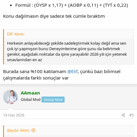
Formül : (ÖYSP x 1,17) + (AOBP x 0,11) + (TYT x 0,22)
Konu dağılmasın diye sadece tek cümle bıraktım
Elif' Alıntı:
Herkesin anlayabileceği şekilde sadeleştirmek kolay değil ama sen
çok iyi yapmışsın bunu Deneyimlerime göre şunu da belirtmek
gerekir, aşağıdaki noktalar da işine yarayabilir 2026 yılı için yetenek
sınavlarından en az
Burada sana %100 katılamam
@Elif
, çünkü bazı bilimsel
çalışmalarda farklı sonuçlar var
AAmaan
Global Mod
Global Mod
14 Haz 2026
#5
Ilayda' Alıntı: