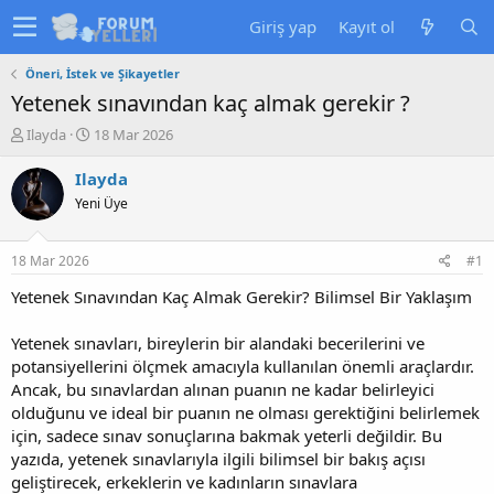
Giriş yap
Kayıt ol
Öneri, İstek ve Şikayetler
Yetenek sınavından kaç almak gerekir ?
K
B
Ilayda
18 Mar 2026
o
a
n
ş
Ilayda
u
l
Yeni Üye
y
a
u
n
b
g
18 Mar 2026
#1
a
ı
ş
ç
Yetenek Sınavından Kaç Almak Gerekir? Bilimsel Bir Yaklaşım
l
t
a
a
Yetenek sınavları, bireylerin bir alandaki becerilerini ve
t
r
potansiyellerini ölçmek amacıyla kullanılan önemli araçlardır.
a
i
Ancak, bu sınavlardan alınan puanın ne kadar belirleyici
n
h
olduğunu ve ideal bir puanın ne olması gerektiğini belirlemek
i
için, sadece sınav sonuçlarına bakmak yeterli değildir. Bu
yazıda, yetenek sınavlarıyla ilgili bilimsel bir bakış açısı
geliştirecek, erkeklerin ve kadınların sınavlara