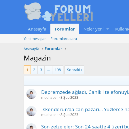
Anasayfa
Forumlar
Neler yeni
Kullanı
Yeni mesajlar
Forumlarda ara
Anasayfa
Forumlar
Magazin
1
2
3
…
198
Sonraki
Depremzede ağladı, Canikli telefonuyl
mudhaber
8 Şub 2023
İskenderun’da can pazarı… Yüzlerce has
mudhaber
8 Şub 2023
Son zelzeleler: Son 24 saatte 4 üzeri 