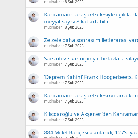
mudhaber
8 Şub 2023
Kahramanmaraş zelzelesiyle ilgili kor
meyyit sayısı 8 kat artabilir
mudhaber
8 Şub 2023
Zelzele daha sonrası milletlerarası yar
mudhaber
7 Şub 2023
Sarsıntı ve kar niçiniyle birfazlaca vilaye
mudhaber
7 Şub 2023
‘Deprem Kahini’ Frank Hoogerbeets, K
mudhaber
7 Şub 2023
Kahramanmaraş zelzelesi onlarca kentt
mudhaber
7 Şub 2023
Kılıçdaroğlu ve Akşener’den Kahramanma
mudhaber
7 Şub 2023
884 Millet Bahçesi planlandı, 127’si yap