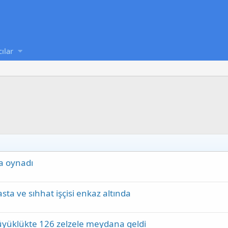
cılar
a oynadı
ta ve sıhhat işçisi enkaz altında
büyüklükte 126 zelzele meydana geldi