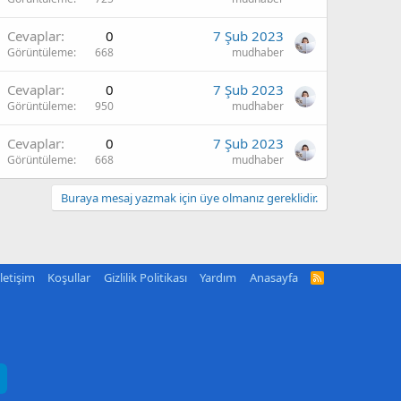
Cevaplar
0
7 Şub 2023
Görüntüleme
668
mudhaber
Cevaplar
0
7 Şub 2023
Görüntüleme
950
mudhaber
Cevaplar
0
7 Şub 2023
Görüntüleme
668
mudhaber
Buraya mesaj yazmak için üye olmanız gereklidir.
İletişim
Koşullar
Gizlilik Politikası
Yardım
Anasayfa
R
S
S