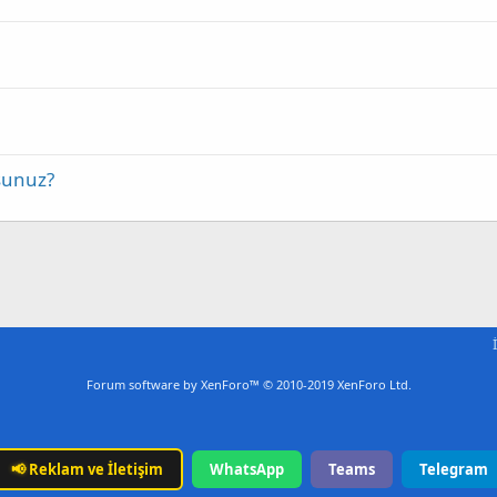
rsunuz?
Forum software by XenForo™
© 2010-2019 XenForo Ltd.
📢
Reklam ve İletişim
WhatsApp
Teams
Telegram