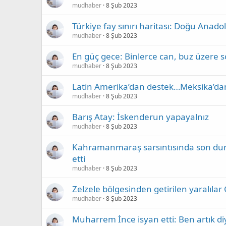
mudhaber
8 Şub 2023
Türkiye fay sınırı haritası: Doğu Anado
mudhaber
8 Şub 2023
En güç gece: Binlerce can, buz üzere 
mudhaber
8 Şub 2023
Latin Amerika’dan destek…Meksika’dan
mudhaber
8 Şub 2023
Barış Atay: İskenderun yapayalnız
mudhaber
8 Şub 2023
Kahramanmaraş sarsıntısında son du
etti
mudhaber
8 Şub 2023
Zelzele bölgesinden getirilen yaralıla
mudhaber
8 Şub 2023
Muharrem İnce isyan etti: Ben artık 