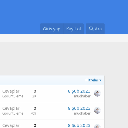
Giriş yap
Kayıt ol
Ara
Filtreler
Cevaplar
0
8 Şub 2023
Görüntüleme
2K
mudhaber
Cevaplar
0
8 Şub 2023
Görüntüleme
709
mudhaber
Cevaplar
0
8 Şub 2023