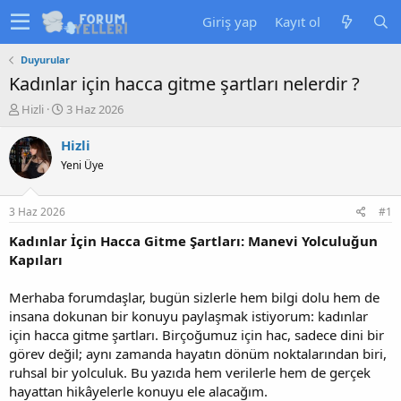
Giriş yap
Kayıt ol
Duyurular
Kadınlar için hacca gitme şartları nelerdir ?
K
B
Hizli
3 Haz 2026
o
a
n
ş
Hizli
u
l
Yeni Üye
y
a
u
n
b
g
3 Haz 2026
#1
a
ı
ş
ç
Kadınlar İçin Hacca Gitme Şartları: Manevi Yolculuğun
l
t
Kapıları
a
a
t
r
Merhaba forumdaşlar, bugün sizlerle hem bilgi dolu hem de
a
i
insana dokunan bir konuyu paylaşmak istiyorum: kadınlar
n
h
için hacca gitme şartları. Birçoğumuz için hac, sadece dini bir
i
görev değil; aynı zamanda hayatın dönüm noktalarından biri,
ruhsal bir yolculuk. Bu yazıda hem verilerle hem de gerçek
hayattan hikâyelerle konuyu ele alacağım.