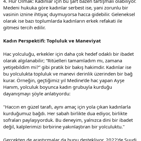
4. Hür Olmak: Kadınlar için bu şart bazen tartışmalı olabiliyor.
Medeni hukuka göre kadınlar serbest ise, yani zorunlu bir
vasinin iznine ihtiyaç duymuyorsa hacca gidebilir. Geleneksel
olarak ise bazı toplumlarda kadınların erkek refakati ile
gitmesi tercih edilir.
Kadın Perspektifi: Topluluk ve Maneviyat
Hac yolculuğu, erkekler için daha çok hedef odaklı bir ibadet
olarak algılanabilir; “Ritüelleri tamamladım mı, zamana
yetişebildim mi?” gibi pratik bir bakış hakimdir. Kadınlar ise
bu yolculukta topluluk ve manevi derinlik üzerinden bir bağ
kurar. Örneğin, geçtiğimiz yıl Medine’de hac yapan Ayşe
Hanım, yolculuk boyunca kadın grubuyla kurduğu
dayanışmayı şöyle anlatıyordu:
"Haccın en güzel tarafı, aynı amaç için yola çıkan kadınlarla
kurduğumuz bağdı. Her sabah birlikte dua ediyor, birlikte
sofraları paylaşıyorduk. Bu deneyim, yalnızca dini bir ibadet
değil, kalplerimizi birbirine yakınlaştıran bir yolculuktu."
Gerçekten de araştırmalar da bunu destekliyor. 2022’de Suudi