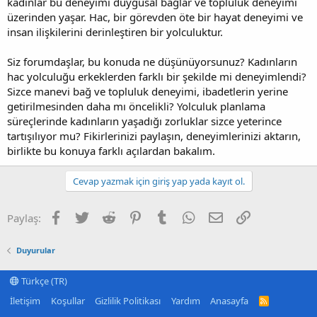
kadınlar bu deneyimi duygusal bağlar ve topluluk deneyimi
üzerinden yaşar. Hac, bir görevden öte bir hayat deneyimi ve
insan ilişkilerini derinleştiren bir yolculuktur.
Siz forumdaşlar, bu konuda ne düşünüyorsunuz? Kadınların
hac yolculuğu erkeklerden farklı bir şekilde mi deneyimlendi?
Sizce manevi bağ ve topluluk deneyimi, ibadetlerin yerine
getirilmesinden daha mı öncelikli? Yolculuk planlama
süreçlerinde kadınların yaşadığı zorluklar sizce yeterince
tartışılıyor mu? Fikirlerinizi paylaşın, deneyimlerinizi aktarın,
birlikte bu konuya farklı açılardan bakalım.
Cevap yazmak için giriş yap yada kayıt ol.
Facebook
Twitter
Reddit
Pinterest
Tumblr
WhatsApp
E-posta
Link
Paylaş:
Duyurular
Türkçe (TR)
İletişim
Koşullar
Gizlilik Politikası
Yardım
Anasayfa
R
S