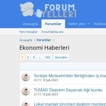
Anasayfa
Forumlar
Neler yeni
Kullanı
Yeni mesajlar
Forumlarda ara
Anasayfa
Forumlar
Ekonomi Haberleri
1
2
3
…
192
Sonraki
Türkiye Müteahhitler Birliği’nden iş mak
BOTR
8 Şub 2023
TÜSİAD ‘Deprem Dayanak Ağı’ kurdu
BOTR
8 Şub 2023
Lokal market zincirleri dağıtım merkez