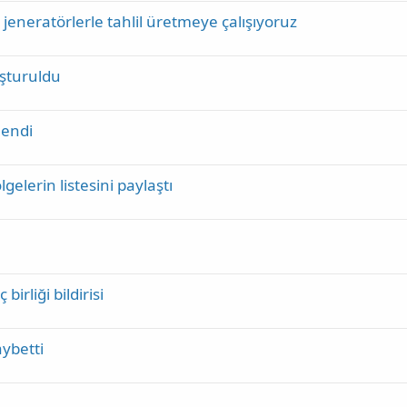
eneratörlerle tahlil üretmeye çalışıyoruz
şturuldu
lendi
gelerin listesini paylaştı
rliği bildirisi
ybetti