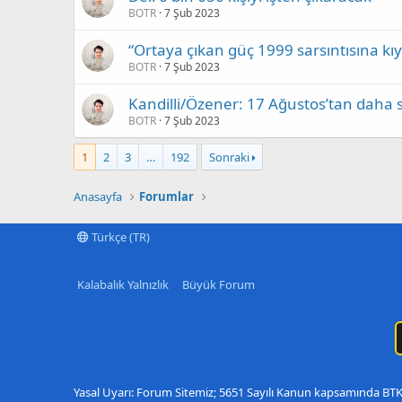
BOTR
7 Şub 2023
“Ortaya çıkan güç 1999 sarsıntısına kıy
BOTR
7 Şub 2023
Kandilli/Özener: 17 Ağustos’tan daha
BOTR
7 Şub 2023
1
2
3
…
192
Sonraki
Anasayfa
Forumlar
Türkçe (TR)
Kalabalık Yalnızlık
Büyük Forum
Yasal Uyarı: Forum Sitemiz; 5651 Sayılı Kanun kapsamında BTK t