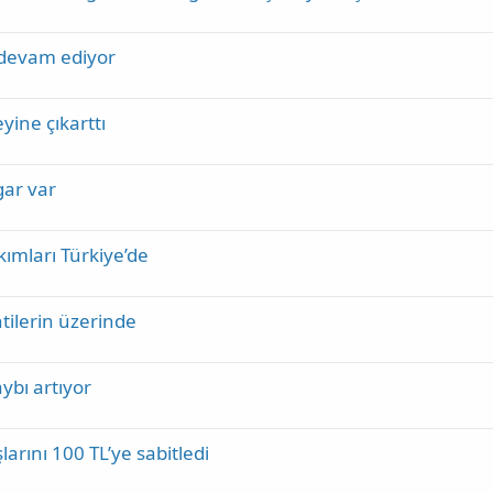
 devam ediyor
yine çıkarttı
gar var
ımları Türkiye’de
ntilerin üzerinde
ybı artıyor
arını 100 TL’ye sabitledi