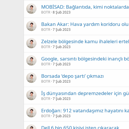
MOBİSAD: Bağlantıda, kimi noktalarda j
BOTR
8 Şub 2023
Bakan Akar: Hava yardım koridoru olu
BOTR
7 Şub 2023
Zelzele bölgesinde kamu ihaleleri erte
BOTR
7 Şub 2023
Google, sarsıntı bölgesindeki inançlı böl
BOTR
7 Şub 2023
Borsada ‘depo şartı’ çıkmazı
BOTR
7 Şub 2023
İş dünyasından depremzedeler için güç bi
BOTR
7 Şub 2023
Erdoğan: 912 vatandaşımız hayatını ka
BOTR
7 Şub 2023
Dell 6 bin 650 kişiyi işten çıkaracak