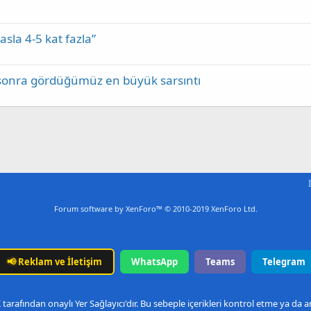
asla 4-5 kat fazla”
 sonra gördüğümüz en büyük sarsıntı
Forum software by XenForo™
© 2010-2019 XenForo Ltd.
📢
Reklam ve İletişim
WhatsApp
Teams
Telegram
arafından onaylı Yer Sağlayıcı'dır. Bu sebeple içerikleri kontrol etme ya da 