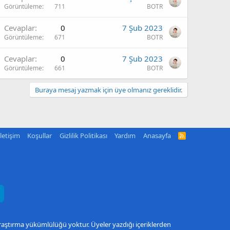
Görüntüleme
711
BOTR
Cevaplar
0
7 Şub 2023
Görüntüleme
671
BOTR
Cevaplar
0
7 Şub 2023
Görüntüleme
661
BOTR
Buraya mesaj yazmak için üye olmanız gereklidir.
İletişim
Koşullar
Gizlilik Politikası
Yardım
Anasayfa
R
S
S
araştırma yükümlülüğü yoktur. Üyeler yazdığı içeriklerden