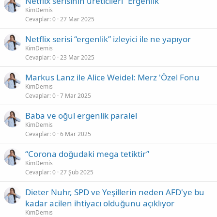
Netflix serisinin üreticileri “Ergenlik”
KimDemis
Cevaplar
0
27 Mar 2025
Netflix serisi “ergenlik” izleyici ile ne yapıyor
KimDemis
Cevaplar
0
23 Mar 2025
Markus Lanz ile Alice Weidel: Merz 'Özel Fonu
KimDemis
Cevaplar
0
7 Mar 2025
Baba ve oğul ergenlik paralel
KimDemis
Cevaplar
0
6 Mar 2025
“Corona doğudaki mega tetiktir”
KimDemis
Cevaplar
0
27 Şub 2025
Dieter Nuhr, SPD ve Yeşillerin neden AFD'ye bu
kadar acilen ihtiyacı olduğunu açıklıyor
KimDemis