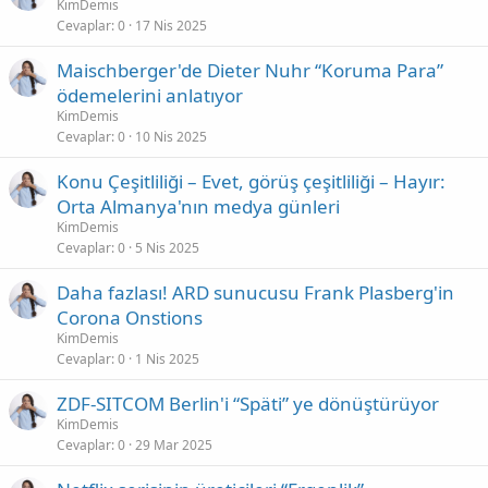
KimDemis
Cevaplar
0
17 Nis 2025
Maischberger'de Dieter Nuhr “Koruma Para”
ödemelerini anlatıyor
KimDemis
Cevaplar
0
10 Nis 2025
Konu Çeşitliliği – Evet, görüş çeşitliliği – Hayır:
Orta Almanya'nın medya günleri
KimDemis
Cevaplar
0
5 Nis 2025
Daha fazlası! ARD sunucusu Frank Plasberg'in
Corona Onstions
KimDemis
Cevaplar
0
1 Nis 2025
ZDF-SITCOM Berlin'i “Späti” ye dönüştürüyor
KimDemis
Cevaplar
0
29 Mar 2025