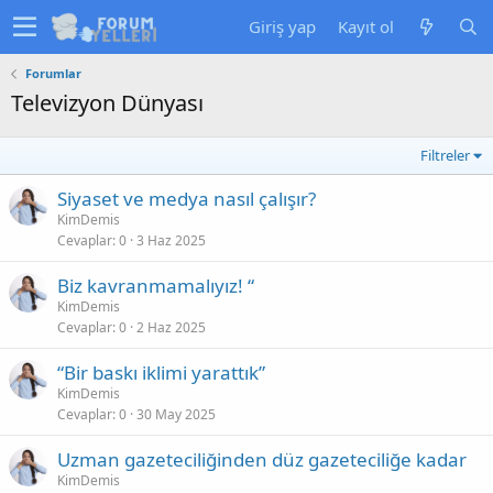
Giriş yap
Kayıt ol
Forumlar
Televizyon Dünyası
Filtreler
Siyaset ve medya nasıl çalışır?
KimDemis
Cevaplar
0
3 Haz 2025
Biz kavranmamalıyız! “
KimDemis
Cevaplar
0
2 Haz 2025
“Bir baskı iklimi yarattık”
KimDemis
Cevaplar
0
30 May 2025
Uzman gazeteciliğinden düz gazeteciliğe kadar
KimDemis