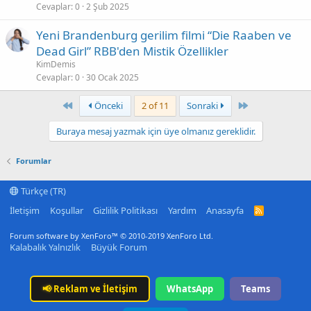
Cevaplar
0
2 Şub 2025
Yeni Brandenburg gerilim filmi “Die Raaben ve
Dead Girl” RBB'den Mistik Özellikler
KimDemis
Cevaplar
0
30 Ocak 2025
First
Last
Önceki
2 of 11
Sonraki
Buraya mesaj yazmak için üye olmanız gereklidir.
Forumlar
Türkçe (TR)
İletişim
Koşullar
Gizlilik Politikası
Yardım
Anasayfa
R
S
S
Forum software by XenForo™
© 2010-2019 XenForo Ltd.
Kalabalık Yalnızlık
Büyük Forum
📢
Reklam ve İletişim
WhatsApp
Teams